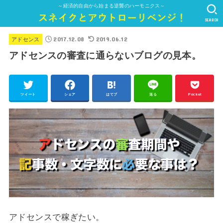
～経済的自由から始まる逆襲のハーモニクス～
SEARCH
2017.12.08
2019.06.12
アドセンス
アドセンスの審査に通らないブログの見本。
ツイート
シェア
はてブ
送る
Pocket
アドセンスで稼ぎたい。