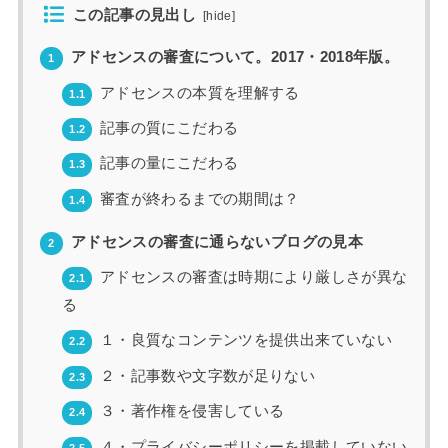
この記事の見出し
[
hide
]
アドセンスの審査について。2017・2018年版。
1
アドセンスの本質を理解する
1.1
記事の質にこだわる
1.2
記事の量にこだわる
1.3
審査が終わるまでの期間は？
1.4
アドセンスの審査に通らないブログの見本
2
アドセンスの審査は時期により厳しさが異な
2.1
る
１・良質なコンテンツを提供出来ていない
2.2
２・記事数や文字数が足りない
2.3
３・著作権を侵害している
2.4
４・プライバシーポリシーを掲載していない
2.5